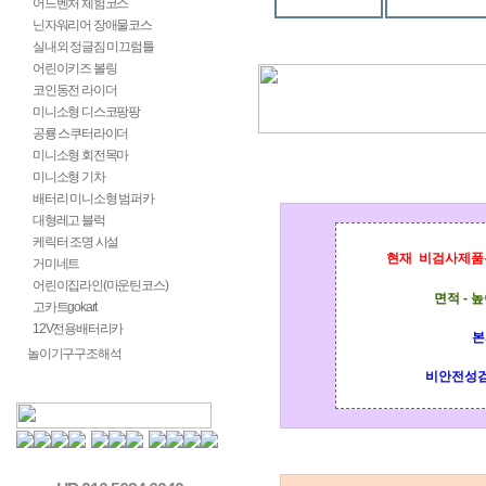
어드벤처 체험코스
닌자워리어 장애물코스
실내외 정글짐 미끄럼틀
어린이키즈 볼링
코인동전 라이더
미니소형 디스코팡팡
공룡 스쿠터라이더
미니소형 회전목마
미니소형 기차
배터리 미니소형 범퍼카
대형레고 블럭
케릭터 조명 시설
현재 비검사제품은
거미네트
어린이집라인(마운틴코스)
면적 -
고카트gokart
12V전용배터리카
본
놀이기구구조해석
비안전성검