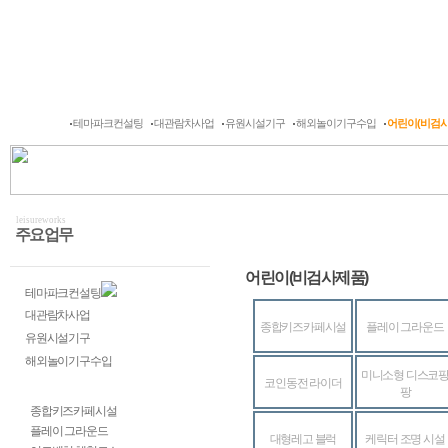
회사소개
주요업무
작업실적현황
유원기구개발/특허
테마파크컨설팅
대관람차사업
유원시설기구
해외놀이기구수입
어린이(비검사
leisureworks
주요업무
어린이(비검사제품)
테마파크컨설팅
대관람차사업
종합키즈카페시설
플레이 그라운드
유원시설기구
해외놀이기구수입
미니소형 디스코
코인동전 라이더
어린이(비검사제품)
팡
종합키즈카페시설
플레이 그라운드
대형레고 블럭
케릭터 조명 시설