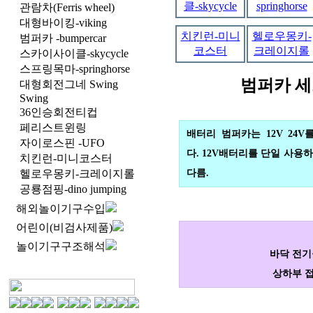
클-skycycle
springhorse
관람차(Ferris wheel)
대형바이킹-viking
치킨런-미니
헬로우몽키-
범퍼카 -bumpercar
코스터
크레이지롤
스카이사이클-skycycle
스프링목마-springhorse
범퍼카 세
대형회전그네 Swing
Swing
36인승회전티컵
페리스트윈링
배터리 범퍼카는 12V 24
자이로스핀 -UFO
다.
12V배터리를 단일 사용하
치킨런-미니코스터
헬로우몽키-크레이지롤
다름.
공룡점핑-dino jumping
해외놀이기구수입
어린이(비검사제품)
놀이기구구조해석
바닥 전기공
상하부 접지