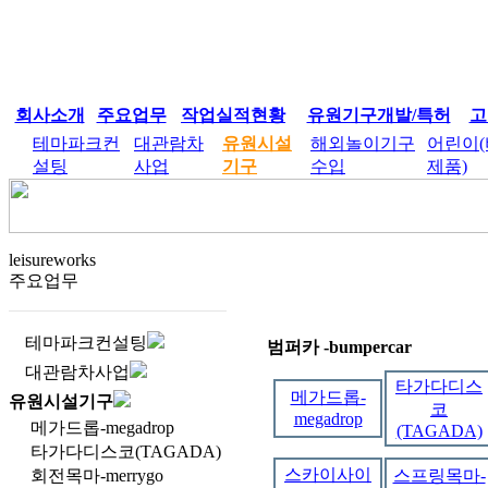
회사소개
주요업무
작업실적현황
유원기구개발/특허
고
테마파크컨
대관람차
유원시설
해외놀이기구
어린이
설팅
사업
기구
수입
제품)
leisureworks
주요업무
테마파크컨설팅
범퍼카 -bumpercar
대관람차사업
타가다디스
메가드롭-
유원시설기구
코
megadrop
메가드롭-megadrop
(TAGADA)
타가다디스코(TAGADA)
스카이사이
회전목마-merrygo
스프링목마-