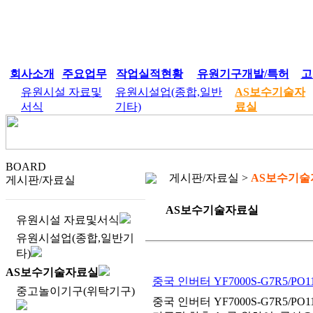
회사소개
주요업무
작업실적현황
유원기구개발/특허
고
유원시설 자료및
유원시설업(종합,일반
AS보수기술자
서식
기타)
료실
BOARD
게시판/자료실 >
AS보수기술
게시판/자료실
AS보수기술자료실
유원시설 자료및서식
유원시설업(종합,일반기
타)
AS보수기술자료실
중국 인버터 YF7000S-G7R5/PO11
중고놀이기구(위탁기구)
중국 인버터 YF7000S-G7R5