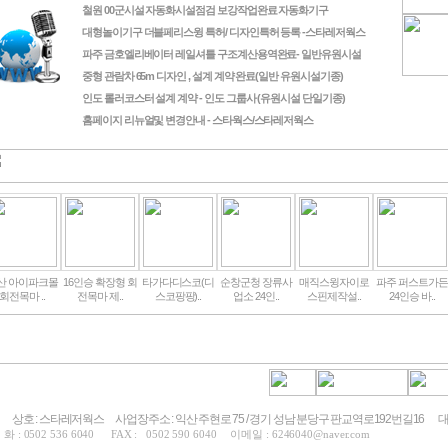
철원 00군시설 자동화시설점검 보강작업완료 자동화기구
대형놀이기구 더블페리스윙 특허/ 디자인특허 등록 -스타레저웍스
파주 금호엘리베이터 레일셔틀 구조계산용역완료- 일반유원시설
중형 관람차 65m 디자인 , 설계 계약 완료(일반 유원시설기종)
인도 롤러코스터 설계 계약 - 인도 그룹사 (유원시설 단일기종)
홈페이지 리뉴얼및 변경안내 - 스타웍스/스타레저웍스
산 아이파크몰
16인승 확장형 회
타가다디스코(디
순창군청 장류사
매직스윙자이로
파주 퍼스트가든
회전목마 ..
전목마 제..
스코팡팡)..
업소 24인..
스핀제작설..
24인승 바..
상호 : 스타레저웍스
사업장주소 : 익산 주현로 75 / 경기 성남 분당구 판교역로192번길16
대
화 : 0502 536 6040
FAX : 0502 590 6040
이메일 : 6246040@naver.com