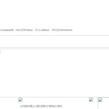
적현황
유원기구개발/특허
고객센터
게시판/자료실
ompanyinfo
회사연혁 history
주 소 address
투자정보investment
스타레저웍스 고문 변호사 / 회계사 계약