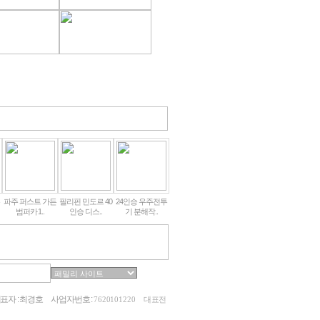
파주 퍼스트 가든
필리핀 민도르 40
24인승 우주전투
범퍼카 1..
인승 디스..
기 분해작..
표자 : 최경호
사업자번호 :
7620101220
대표전