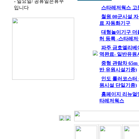
- 일요일/ 공휴일은휴무
입니다
스타레저웍스 고문
철원 00군시설
료 자동화기구
대형놀이기구 더
허 등록 -스타레
파주 금호엘리베
역완료- 일반유원
중형 관람차 65m
반 유원시설기종)
인도 롤러코스터 설
원시설 단일기종)
홈페이지 리뉴얼및
타레저웍스