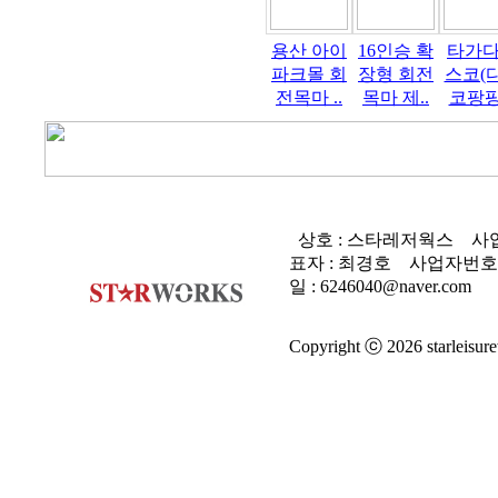
용산 아이
16인승 확
타가
파크몰 회
장형 회전
스코(
전목마 ..
목마 제..
코팡팡)
상호 : 스타레저웍스
사업
표자 : 최경호
사업자번호 
일 : 6246040@naver.com
Copyright ⓒ 2026 starleisure