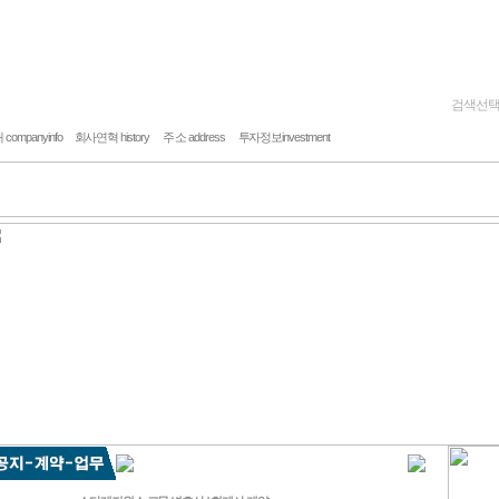
검색선
적현황
유원기구개발/특허
고객센터
게시판/자료실
ompanyinfo
회사연혁 history
주 소 address
투자정보investment