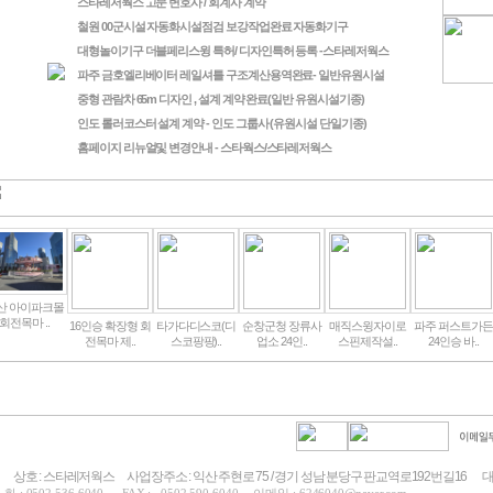
스타레저웍스 고문 변호사 / 회계사 계약
철원 00군시설 자동화시설점검 보강작업완료 자동화기구
대형놀이기구 더블페리스윙 특허/ 디자인특허 등록 -스타레저웍스
파주 금호엘리베이터 레일셔틀 구조계산용역완료- 일반유원시설
중형 관람차 65m 디자인 , 설계 계약 완료(일반 유원시설기종)
인도 롤러코스터 설계 계약 - 인도 그룹사 (유원시설 단일기종)
홈페이지 리뉴얼및 변경안내 - 스타웍스/스타레저웍스
산 아이파크몰
회전목마 ..
16인승 확장형 회
타가다디스코(디
순창군청 장류사
매직스윙자이로
파주 퍼스트가든
전목마 제..
스코팡팡)..
업소 24인..
스핀제작설..
24인승 바..
상호 : 스타레저웍스
사업장주소 : 익산 주현로 75 / 경기 성남 분당구 판교역로192번길16
대