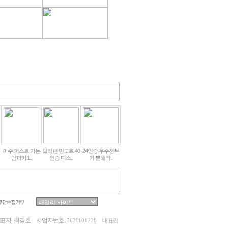
파주 퍼스트 가든
필리핀 민도르 40
24인승 우주전투
범퍼카 1..
인승 디스..
기 분해작..
표자 : 최경호
사업자번호 :
7620101220
대표전